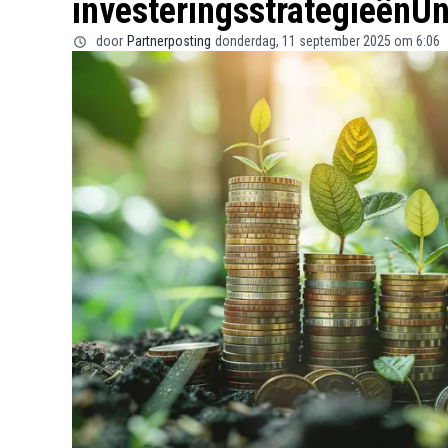
investeringsstrategieënUnt
door
Partnerposting
donderdag, 11 september 2025 om 6:06