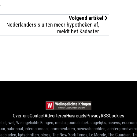
.
Volgend artikel
Nederlanders sluiten meer hypotheken af,
meldt het Kadaster
Over ons
Contact
Adverteren
Huisregels
Privacy
RSS
Cookies
l.nl, wel, Welingelichte Kringen, media, journalistiek, dagelijks, nieuws, econom
tuur, nationaal, internationaal, commentaren, nieuwsberichten, achtergrondverha
agbladen, tijdschriften, blogs, The New York Times, Le Monde, The Guardian, T