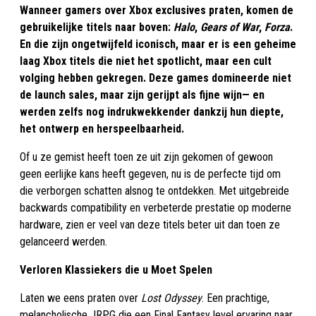
Wanneer gamers over Xbox exclusives praten, komen de
gebruikelijke titels naar boven:
Halo
,
Gears of War
,
Forza
.
En die zijn ongetwijfeld iconisch, maar er is een geheime
laag Xbox titels die niet het spotlicht, maar een cult
volging hebben gekregen. Deze games domineerde niet
de launch sales, maar zijn gerijpt als fijne wijn— en
werden zelfs nog indrukwekkender dankzij hun diepte,
het ontwerp en herspeelbaarheid.
Of u ze gemist heeft toen ze uit zijn gekomen of gewoon
geen eerlijke kans heeft gegeven, nu is de perfecte tijd om
die verborgen schatten alsnog te ontdekken. Met uitgebreide
backwards compatibility en verbeterde prestatie op moderne
hardware, zien er veel van deze titels beter uit dan toen ze
gelanceerd werden.
Verloren Klassiekers die u Moet Spelen
Laten we eens praten over
Lost Odyssey
. Een prachtige,
melancholische JRPG die een Final Fantasy level ervaring naar