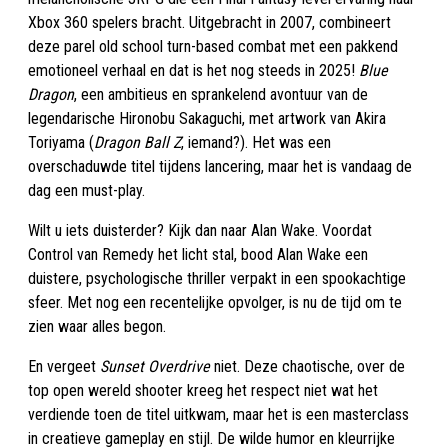
Xbox 360 spelers bracht. Uitgebracht in 2007, combineert
deze parel old school turn-based combat met een pakkend
emotioneel verhaal en dat is het nog steeds in 2025!
Blue
Dragon
, een ambitieus en sprankelend avontuur van de
legendarische Hironobu Sakaguchi, met artwork van Akira
Toriyama (
Dragon Ball Z
, iemand?). Het was een
overschaduwde titel tijdens lancering, maar het is vandaag de
dag een must-play.
Wilt u iets duisterder? Kijk dan naar Alan Wake. Voordat
Control van Remedy het licht stal, bood Alan Wake een
duistere, psychologische thriller verpakt in een spookachtige
sfeer. Met nog een recentelijke opvolger, is nu de tijd om te
zien waar alles begon.
En vergeet
Sunset Overdrive
niet. Deze chaotische, over de
top open wereld shooter kreeg het respect niet wat het
verdiende toen de titel uitkwam, maar het is een masterclass
in creatieve gameplay en stijl. De wilde humor en kleurrijke