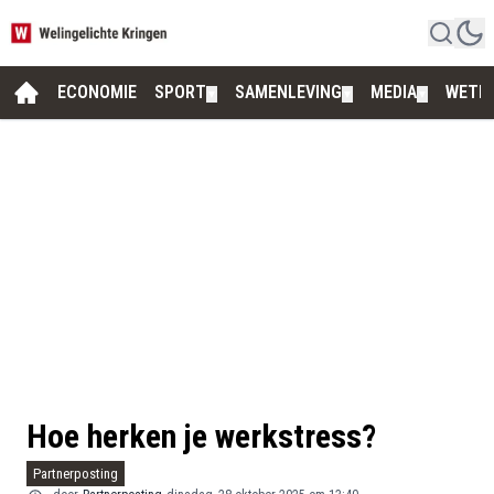
ECONOMIE
SPORT
SAMENLEVING
MEDIA
WETE
▼
▼
▼
Hoe herken je werkstress?
Partnerposting