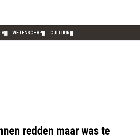
IA
WETENSCHAP
CULTUUR
▼
▼
▼
nnen redden maar was te