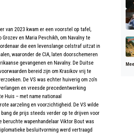
g
er van 2023 kwam er een voorstel op tafel,
to Grozev en Maria Pevchikh, om Navalny te
rdenaar die een levenslange celstraf uitzat in
analen, waaronder de CIA, laten doorschemeren
merikaanse gevangenen en Navalny. De Duitse
Mee
oorwaarden bereid zijn om Krasikov vrij te
 verzoeken. De VS was echter huiverig om zo’n
 verlangen en vreesde precedentwerking
tte Huis – met name nationaal
rote aarzeling en voorzichtigheid. De VS wilde
bang de prijs steeds verder op te drijven voor
e beruchte wapenhandelaar Viktor Bout was
 Diplomatieke besluitvorming werd vertraagd