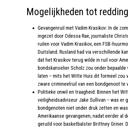
Mogelijkheden tot reddin
Gevangenruil met Vadim Krasikov: In de zom
ingezet door Odessa Rae, journaliste Chris
ruilen voor Vadim Krasikov, een FSB-huurmoo
Duitsland. Rusland had via verschillende k
dat het Krasikov terug wilde in ruil voor A
bondskanselier Scholz zou onder bepaalde v
laten – mits het Witte Huis dit formeel zou
zware crimineelruil van een bondgenoot te
Politieke onwil en traagheid: Binnen het Wi
veiligheidsadviseur Jake Sullivan – was er g
bondgenoten niet onder druk zetten en was 
Amerikaanse gevangenen, nadat eerder al d
geruild voor basketbalster Brittney Griner.