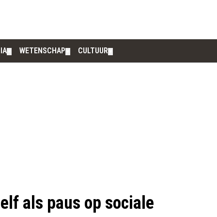
IA
WETENSCHAP
CULTUUR
▼
▼
▼
elf als paus op sociale