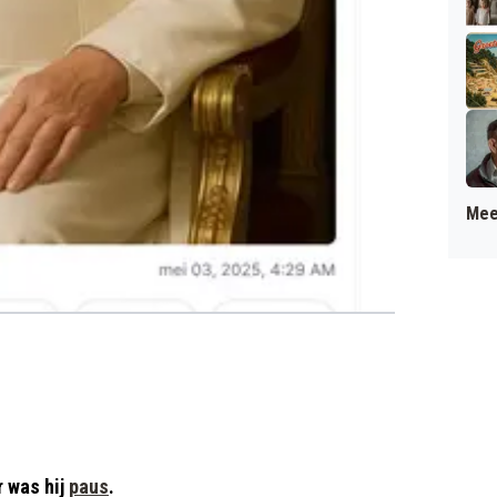
Mee
r was hij
paus
.