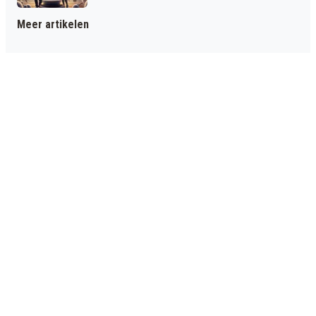
Meer artikelen