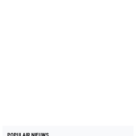
POPULAIR NIEUWS