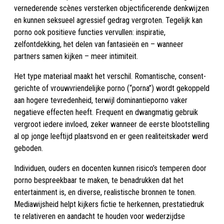
vernederende scènes versterken objectificerende denkwijzen
en kunnen seksueel agressief gedrag vergroten. Tegelijk kan
porno ook positieve functies vervullen: inspiratie,
zelfontdekking, het delen van fantasieën en – wanneer
partners samen kijken – meer intimiteit.
Het type materiaal maakt het verschil. Romantische, consent-
gerichte of vrouwvriendelijke porno (“porna”) wordt gekoppeld
aan hogere tevredenheid, terwijl dominantieporno vaker
negatieve effecten heeft. Frequent en dwangmatig gebruik
vergroot iedere invloed, zeker wanneer de eerste blootstelling
al op jonge leeftijd plaatsvond en er geen realiteitskader werd
geboden.
Individuen, ouders en docenten kunnen risico’s temperen door
porno bespreekbaar te maken, te benadrukken dat het
entertainment is, en diverse, realistische bronnen te tonen.
Mediawijsheid helpt kijkers fictie te herkennen, prestatiedruk
te relativeren en aandacht te houden voor wederzijdse