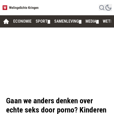
ECONOMIE
SPORT
SAMENLEVING
MEDIA
WETE
▼
▼
▼
Gaan we anders denken over
echte seks door porno? Kinderen