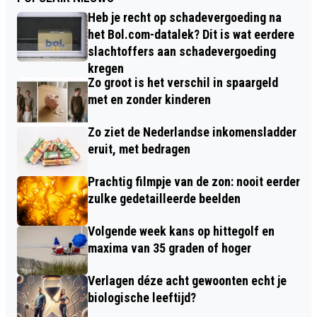
Heb je recht op schadevergoeding na
het Bol.com-datalek? Dit is wat eerdere
slachtoffers aan schadevergoeding
kregen
Zo groot is het verschil in spaargeld
met en zonder kinderen
Zo ziet de Nederlandse inkomensladder
eruit, met bedragen
Prachtig filmpje van de zon: nooit eerder
zulke gedetailleerde beelden
Volgende week kans op hittegolf en
maxima van 35 graden of hoger
Verlagen déze acht gewoonten echt je
biologische leeftijd?