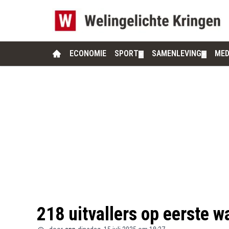
ECONOMIE
SPORT
SAMENLEVING
MED
▼
▼
218 uitvallers op eerste 