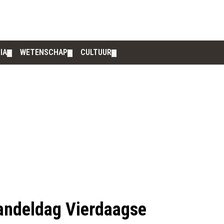
IA
WETENSCHAP
CULTUUR
▼
▼
▼
wandeldag Vierdaagse