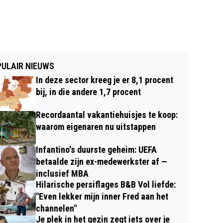
ULAIR NIEUWS
In deze sector kreeg je er 8,1 procent
bij, in die andere 1,7 procent
Recordaantal vakantiehuisjes te koop:
waarom eigenaren nu uitstappen
Infantino's duurste geheim: UEFA
betaalde zijn ex-medewerkster af —
inclusief MBA
Hilarische persiflages B&B Vol liefde:
"Even lekker mijn inner Fred aan het
channelen"
Je plek in het gezin zegt iets over je