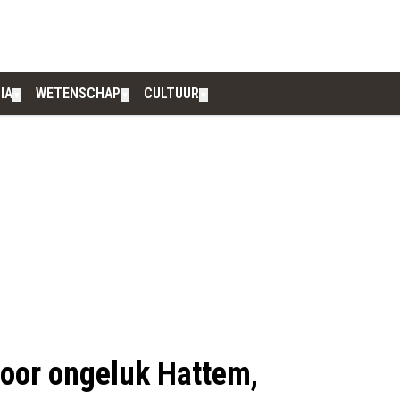
IA
WETENSCHAP
CULTUUR
▼
▼
▼
door ongeluk Hattem,