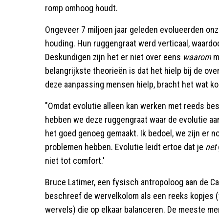
romp omhoog houdt.
Ongeveer 7 miljoen jaar geleden evolueerden on
houding. Hun ruggengraat werd verticaal, waard
Deskundigen zijn het er niet over eens
waarom
m
belangrijkste theorieën is dat het hielp bij de o
deze aanpassing mensen hielp, bracht het wat k
"Omdat evolutie alleen kan werken met reeds be
hebben we deze ruggengraat waar de evolutie aan 
het goed genoeg gemaakt. Ik bedoel, we zijn er n
problemen hebben. Evolutie leidt ertoe dat je
net
niet tot comfort.'
Bruce Latimer, een fysisch antropoloog aan de Ca
beschreef de wervelkolom als een reeks kopjes (
wervels) die op elkaar balanceren. De meeste m