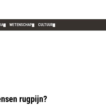
IA
WETENSCHAP
CULTUUR
▼
▼
▼
nsen rugpijn?