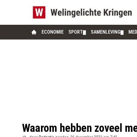
ECONOMIE
SPORT
SAMENLEVING
MED
▼
▼
Waarom hebben zoveel me