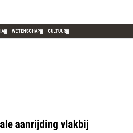
IA
WETENSCHAP
CULTUUR
▼
▼
▼
ale aanrijding vlakbij