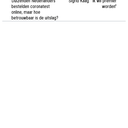
Duizenden Nederlanders
Sigrid Kaag: “Ik wil premier
bestelden coronatest
worden”
online, maar hoe
betrouwbaar is de uitslag?