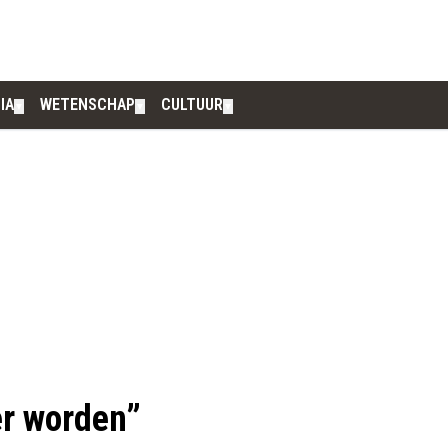
IA
WETENSCHAP
CULTUUR
▼
▼
▼
er worden”