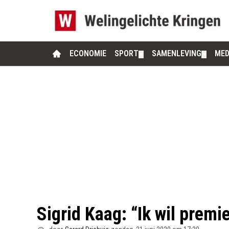
ECONOMIE
SPORT
SAMENLEVING
MED
▼
▼
Sigrid Kaag: “Ik wil premi