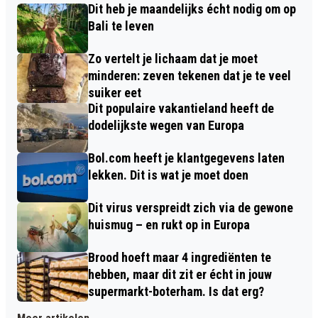
Dit heb je maandelijks écht nodig om op
Bali te leven
Zo vertelt je lichaam dat je moet
minderen: zeven tekenen dat je te veel
suiker eet
Dit populaire vakantieland heeft de
dodelijkste wegen van Europa
Bol.com heeft je klantgegevens laten
lekken. Dit is wat je moet doen
Dit virus verspreidt zich via de gewone
huismug – en rukt op in Europa
Brood hoeft maar 4 ingrediënten te
hebben, maar dit zit er écht in jouw
supermarkt-boterham. Is dat erg?