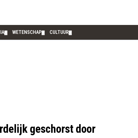
IA
WETENSCHAP
CULTUUR
▼
▼
▼
delijk geschorst door