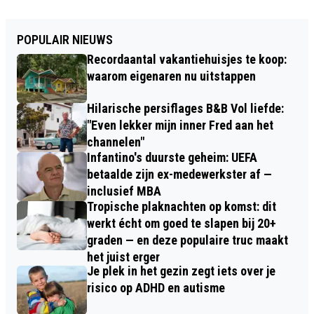
POPULAIR NIEUWS
Recordaantal vakantiehuisjes te koop:
waarom eigenaren nu uitstappen
Hilarische persiflages B&B Vol liefde:
"Even lekker mijn inner Fred aan het
channelen"
Infantino's duurste geheim: UEFA
betaalde zijn ex-medewerkster af —
inclusief MBA
Tropische plaknachten op komst: dit
werkt écht om goed te slapen bij 20+
graden — en deze populaire truc maakt
het juist erger
Je plek in het gezin zegt iets over je
risico op ADHD en autisme