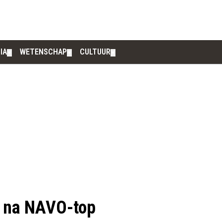
IA
WETENSCHAP
CULTUUR
▼
▼
▼
n na NAVO-top