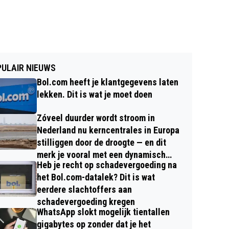
ULAIR NIEUWS
Bol.com heeft je klantgegevens laten
lekken. Dit is wat je moet doen
Zóveel duurder wordt stroom in
Nederland nu kerncentrales in Europa
stilliggen door de droogte — en dit
merk je vooral met een dynamisch
Heb je recht op schadevergoeding na
contract
het Bol.com-datalek? Dit is wat
eerdere slachtoffers aan
schadevergoeding kregen
WhatsApp slokt mogelijk tientallen
gigabytes op zonder dat je het