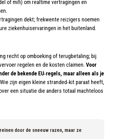
el of mifi) om realtime vertragingen en
ken.
rtragingen dekt; frekwente reizigers noemen
dure ziekenhuiservaringen in het buitenland.
ing recht op omboeking of terugbetaling; bij
f vervoer regelen en de kosten claimen.
Voor
nder de bekende EU‑regels, maar alleen als je
Wie zijn eigen kleine stranded‑kit paraat heeft,
e over een situatie die anders totaal machteloos
einen door de sneeuw razen, maar ze