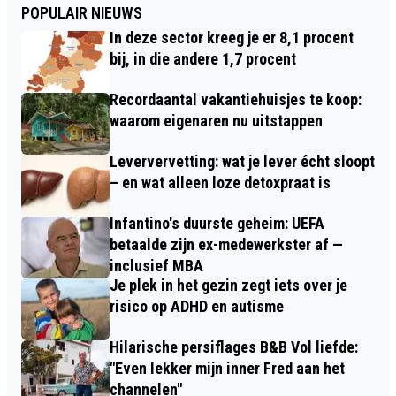
POPULAIR NIEUWS
In deze sector kreeg je er 8,1 procent
bij, in die andere 1,7 procent
Recordaantal vakantiehuisjes te koop:
waarom eigenaren nu uitstappen
Leververvetting: wat je lever écht sloopt
– en wat alleen loze detoxpraat is
Infantino's duurste geheim: UEFA
betaalde zijn ex-medewerkster af —
inclusief MBA
Je plek in het gezin zegt iets over je
risico op ADHD en autisme
Hilarische persiflages B&B Vol liefde:
"Even lekker mijn inner Fred aan het
channelen"