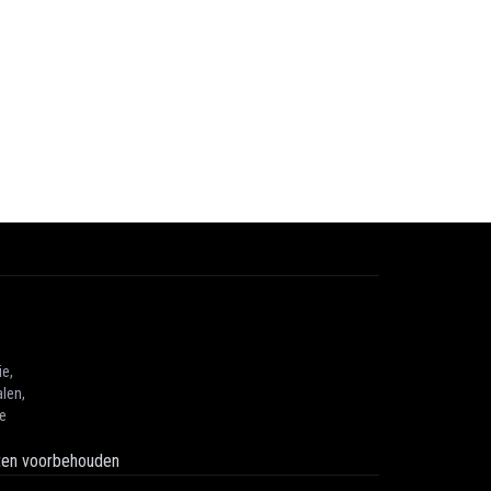
ie,
len,
he
hten voorbehouden