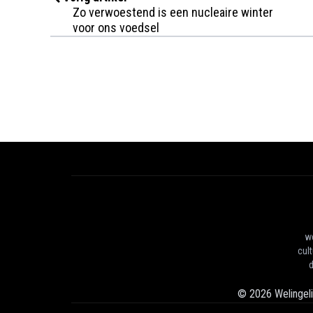
Zo verwoestend is een nucleaire winter
voor ons voedsel
we
cul
d
©
2026
Welingel