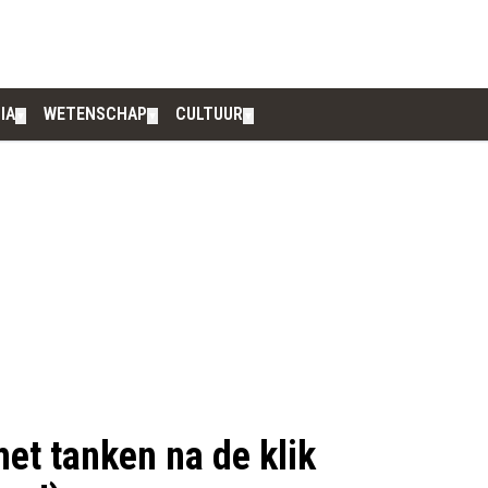
IA
WETENSCHAP
CULTUUR
▼
▼
▼
et tanken na de klik