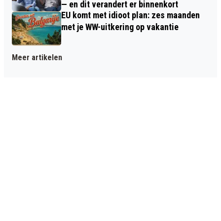
— en dit verandert er binnenkort
EU komt met idioot plan: zes maanden
met je WW-uitkering op vakantie
Meer artikelen