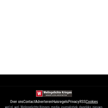
Over ons
Contact
Adverteren
Huisregels
Privacy
RSS
Cookies
wel.nl, wel, Welingelichte Kringen, media, journalistiek, dagelijks, nieuws,