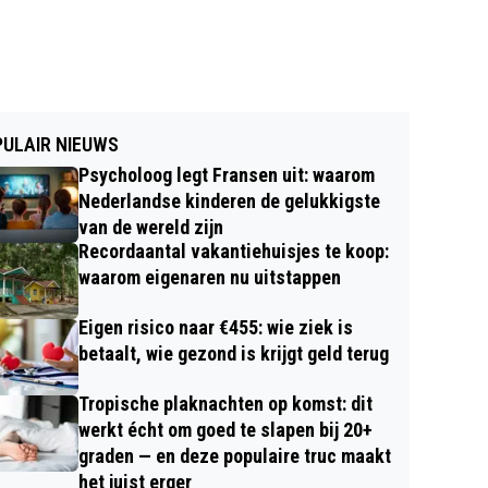
ULAIR NIEUWS
Psycholoog legt Fransen uit: waarom
Nederlandse kinderen de gelukkigste
van de wereld zijn
Recordaantal vakantiehuisjes te koop:
waarom eigenaren nu uitstappen
Eigen risico naar €455: wie ziek is
betaalt, wie gezond is krijgt geld terug
Tropische plaknachten op komst: dit
werkt écht om goed te slapen bij 20+
graden — en deze populaire truc maakt
het juist erger