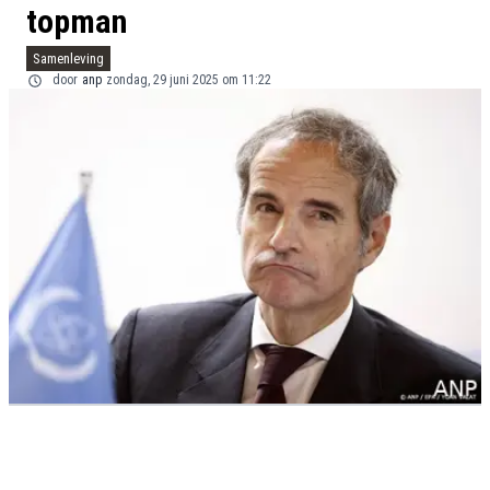
topman
Samenleving
door
anp
zondag, 29 juni 2025 om 11:22