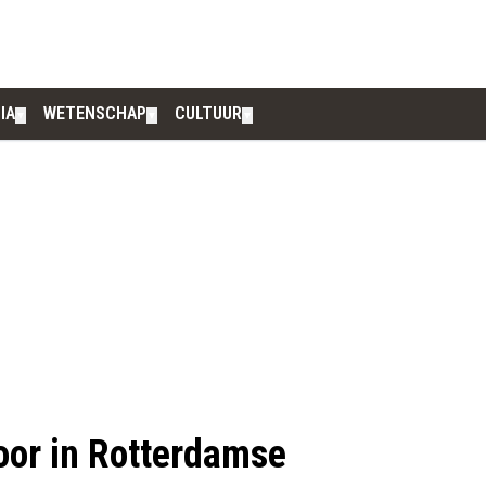
IA
WETENSCHAP
CULTUUR
▼
▼
▼
poor in Rotterdamse