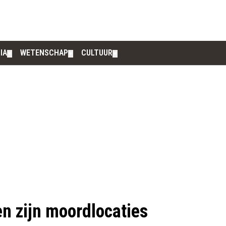
IA
WETENSCHAP
CULTUUR
▼
▼
▼
n zijn moordlocaties