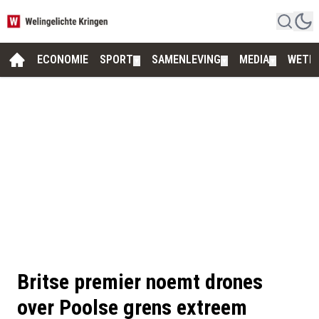
ECONOMIE
SPORT
SAMENLEVING
MEDIA
WETE
▼
▼
▼
Britse premier noemt drones
over Poolse grens extreem