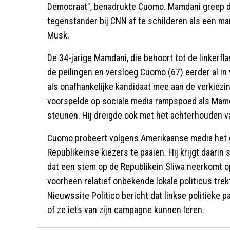
Democraat", benadrukte Cuomo. Mamdani greep de
tegenstander bij CNN af te schilderen als een mar
Musk.
De 34-jarige Mamdani, die behoort tot de linkerfl
de peilingen en versloeg Cuomo (67) eerder al i
als onafhankelijke kandidaat mee aan de verkiez
voorspelde op sociale media rampspoed als Mamd
steunen. Hij dreigde ook met het achterhouden v
Cuomo probeert volgens Amerikaanse media het ga
Republikeinse kiezers te paaien. Hij krijgt daar
dat een stem op de Republikein Sliwa neerkomt 
voorheen relatief onbekende lokale politicus tre
Nieuwssite Politico bericht dat linkse politieke pa
of ze iets van zijn campagne kunnen leren.