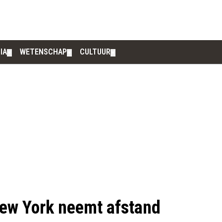
IA
WETENSCHAP
CULTUUR
▼
▼
▼
ew York neemt afstand