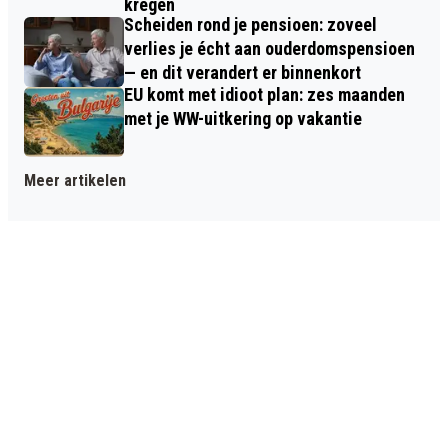
kregen
Scheiden rond je pensioen: zoveel
verlies je écht aan ouderdomspensioen
— en dit verandert er binnenkort
EU komt met idioot plan: zes maanden
met je WW-uitkering op vakantie
Meer artikelen