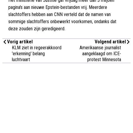
Het ministerie van Justitie gaf vrijdag meer dan 3 miljoen
pagina's aan nieuwe Epstein-bestanden vrij. Meerdere
slachtoffers hebben aan CNN verteld dat de namen van
sommige slachtoffers onbewerkt voorkomen, ondanks dat
deze zouden zijn geredigeerd.
Vorig artikel
Volgend artikel
KLM ziet in regeerakkoord
Amerikaanse journalist
'erkenning' belang
aangeklaagd om ICE-
luchtvaart
protest Minnesota