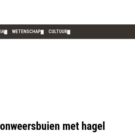
IA
WETENSCHAP
CULTUUR
▼
▼
▼
m onweersbuien met hagel