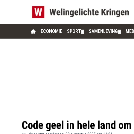
ECONOMIE
SPORT
SAMENLEVING
MED
▼
▼
Code geel in hele land o