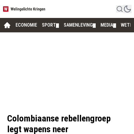
ECONOMIE
SPORT
SAMENLEVING
MEDIA
WETE
▼
▼
▼
Colombiaanse rebellengroep
legt wapens neer