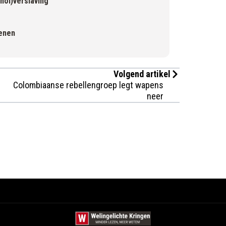
hol)verslaving
kenen
Volgend artikel
Colombiaanse rebellengroep legt wapens
neer