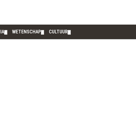
IA
WETENSCHAP
CULTUUR
▼
▼
▼