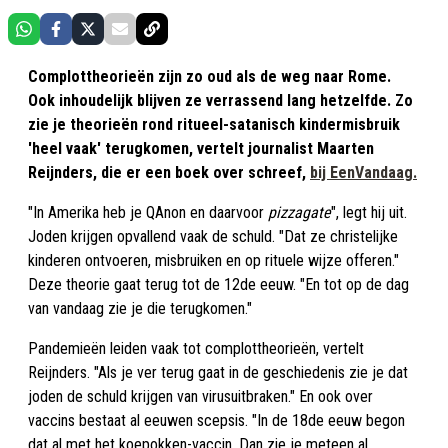
Complottheorieën zijn zo oud als de weg naar Rome.
Ook inhoudelijk blijven ze verrassend lang hetzelfde. Zo
zie je theorieën rond ritueel-satanisch kindermisbruik
'heel vaak' terugkomen, vertelt journalist Maarten
Reijnders, die er een boek over schreef,
bij EenVandaag.
"In Amerika heb je QAnon en daarvoor
pizzagate
", legt hij uit.
Joden krijgen opvallend vaak de schuld. "Dat ze christelijke
kinderen ontvoeren, misbruiken en op rituele wijze offeren."
Deze theorie gaat terug tot de 12de eeuw. "En tot op de dag
van vandaag zie je die terugkomen."
Pandemieën leiden vaak tot complottheorieën, vertelt
Reijnders. "Als je ver terug gaat in de geschiedenis zie je dat
joden de schuld krijgen van virusuitbraken." En ook over
vaccins bestaat al eeuwen scepsis. "In de 18de eeuw begon
dat al met het koepokken-vaccin. Dan zie je meteen al