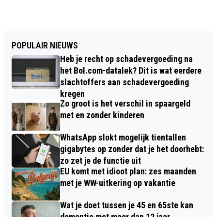
POPULAIR NIEUWS
Heb je recht op schadevergoeding na
het Bol.com-datalek? Dit is wat eerdere
slachtoffers aan schadevergoeding
kregen
Zo groot is het verschil in spaargeld
met en zonder kinderen
WhatsApp slokt mogelijk tientallen
gigabytes op zonder dat je het doorhebt:
zo zet je de functie uit
EU komt met idioot plan: zes maanden
met je WW-uitkering op vakantie
Wat je doet tussen je 45 en 65ste kan
dementie met meer dan 12 jaar