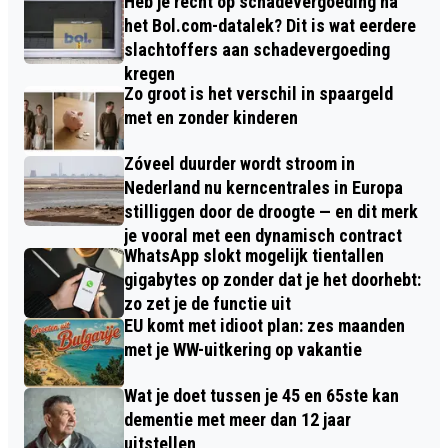
Heb je recht op schadevergoeding na
het Bol.com-datalek? Dit is wat eerdere
slachtoffers aan schadevergoeding
kregen
Zo groot is het verschil in spaargeld
met en zonder kinderen
Zóveel duurder wordt stroom in
Nederland nu kerncentrales in Europa
stilliggen door de droogte — en dit merk
je vooral met een dynamisch contract
WhatsApp slokt mogelijk tientallen
gigabytes op zonder dat je het doorhebt:
zo zet je de functie uit
EU komt met idioot plan: zes maanden
met je WW-uitkering op vakantie
Wat je doet tussen je 45 en 65ste kan
dementie met meer dan 12 jaar
uitstellen