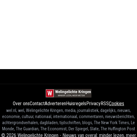
Over ons
Contact
Adverteren
Huisregels
Privacy
RSS
Cookies
wel.nl, wel, Welingelichte Kringen, media, journalistiek, dagelijks, nieuws,
economie, cultuur, nationaal, internationaal, commentaren, nieuwsberichten,
achtergrondverhalen, dagbladen, tijdschriften, blogs, The New York Times, Le
Monde, The Guardian, The Economist, Der Spiegel, Slate, The Huffington Post
©
2026
Welingelichte Kringen - Nieuws van overal: minder lezen, meer