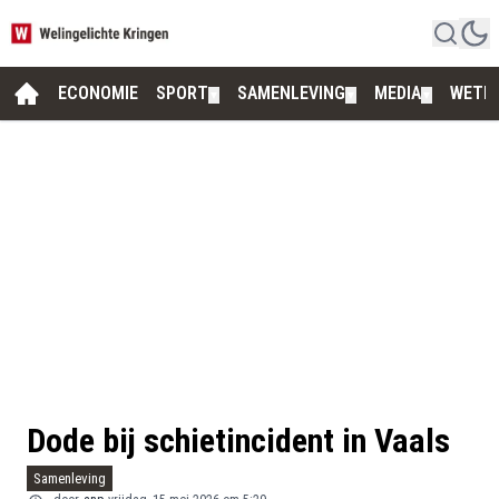
ECONOMIE
SPORT
SAMENLEVING
MEDIA
WETE
▼
▼
▼
Dode bij schietincident in Vaals
Samenleving