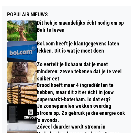
POPULAIR NIEUWS
Dit heb je maandelijks écht nodig om op
Bali te leven
Bol.com heeft je klantgegevens laten
lekken. Dit is wat je moet doen
Zo vertelt je lichaam dat je moet
minderen: zeven tekenen dat je te veel
suiker eet
Brood hoeft maar 4 ingrediënten te
hebben, maar dit zit er écht in jouw
supermarkt-boterham. Is dat erg?
Je zonnepanelen wekken overdag
stroom op. Zo gebruik je die energie ook
's avonds.
Zóveel duurder wordt stroom in