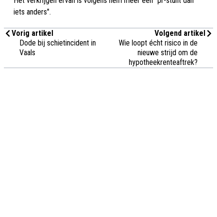
Het verkrijgen ervan is volgens hem meer een "pr-stunt dan
iets anders".
Vorig artikel
Volgend artikel
Dode bij schietincident in
Wie loopt écht risico in de
Vaals
nieuwe strijd om de
hypotheekrenteaftrek?