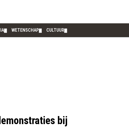
IA
WETENSCHAP
CULTUUR
▼
▼
▼
 demonstraties bij