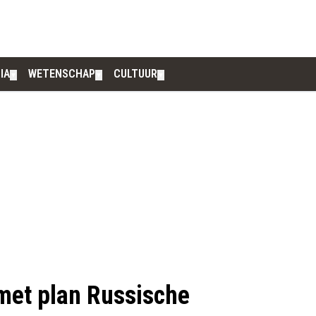
IA
WETENSCHAP
CULTUUR
▼
▼
▼
met plan Russische