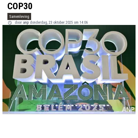
COP30
Samenleving
door
anp
donderdag, 23 oktober 2025 om 14:06