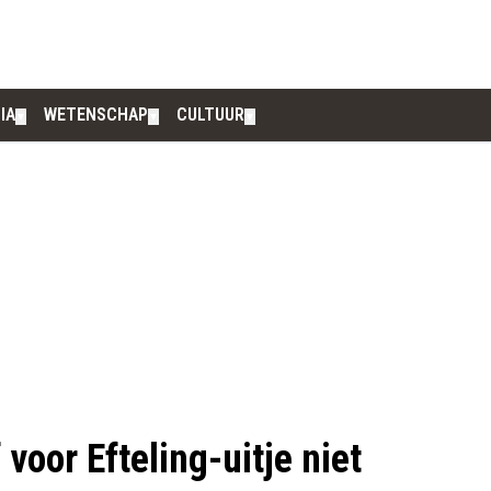
IA
WETENSCHAP
CULTUUR
▼
▼
▼
 voor Efteling-uitje niet