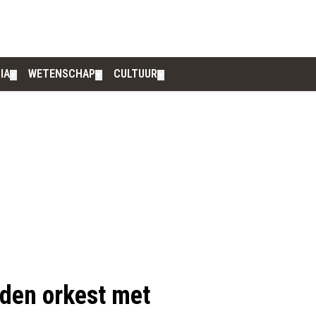
IA
WETENSCHAP
CULTUUR
▼
▼
▼
eden orkest met