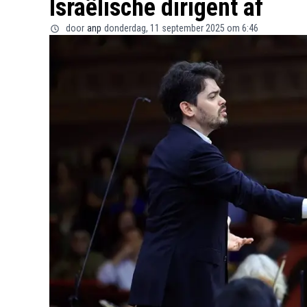
Israëlische dirigent af
door
anp
donderdag, 11 september 2025 om 6:46