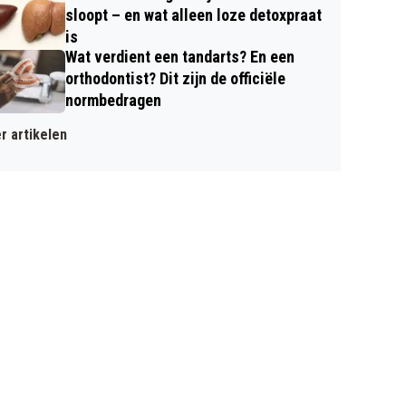
sloopt – en wat alleen loze detoxpraat
is
Wat verdient een tandarts? En een
orthodontist? Dit zijn de officiële
normbedragen
r artikelen