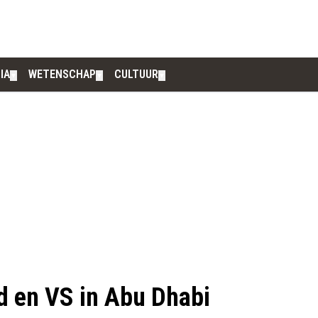
IA
WETENSCHAP
CULTUUR
▼
▼
▼
d en VS in Abu Dhabi