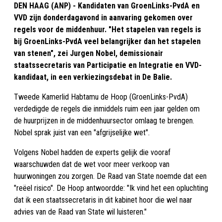
DEN HAAG (ANP) - Kandidaten van GroenLinks-PvdA en
VVD zijn donderdagavond in aanvaring gekomen over
regels voor de middenhuur. "Het stapelen van regels is
bij GroenLinks-PvdA veel belangrijker dan het stapelen
van stenen", zei Jurgen Nobel, demissionair
staatssecretaris van Participatie en Integratie en VVD-
kandidaat, in een verkiezingsdebat in De Balie.
Tweede Kamerlid Habtamu de Hoop (GroenLinks-PvdA)
verdedigde de regels die inmiddels ruim een jaar gelden om
de huurprijzen in de middenhuursector omlaag te brengen.
Nobel sprak juist van een "afgrijselijke wet".
Volgens Nobel hadden de experts gelijk die vooraf
waarschuwden dat de wet voor meer verkoop van
huurwoningen zou zorgen. De Raad van State noemde dat een
"reëel risico". De Hoop antwoordde: "Ik vind het een opluchting
dat ik een staatssecretaris in dit kabinet hoor die wel naar
advies van de Raad van State wil luisteren."