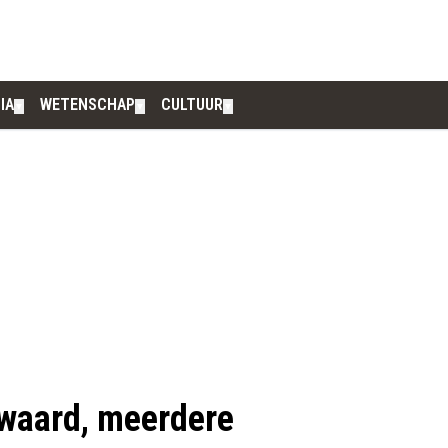
IA
WETENSCHAP
CULTUUR
▼
▼
▼
owaard, meerdere