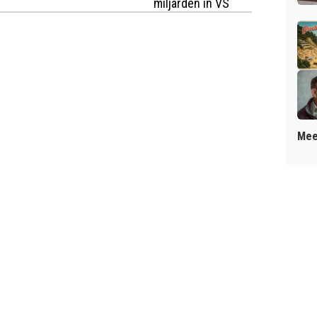
miljarden in VS
Mee