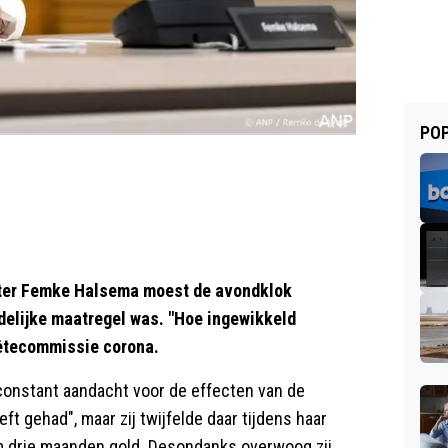
POP
er Femke Halsema moest de avondklok
ndelijke maatregel was. "Hoe ingewikkeld
uêtecommissie corona.
 constant aandacht voor de effecten van de
t gehad", maar zij twijfelde daar tijdens haar
m drie maanden gold. Desondanks overwoog zij