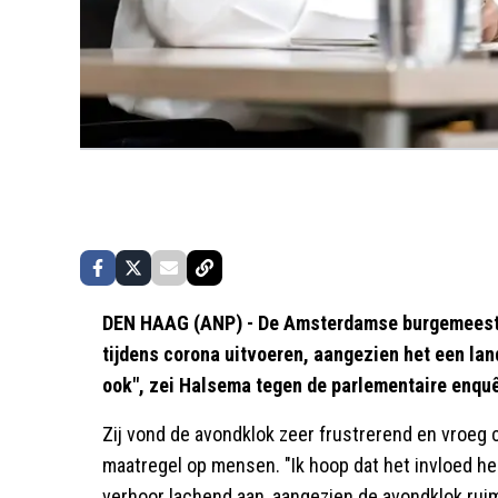
DEN HAAG (ANP) - De Amsterdamse burgemeest
tijdens corona uitvoeren, aangezien het een la
ook", zei Halsema tegen de parlementaire enq
Zij vond de avondklok zeer frustrerend en vroeg
maatregel op mensen. "Ik hoop dat het invloed heef
verhoor lachend aan, aangezien de avondklok rui