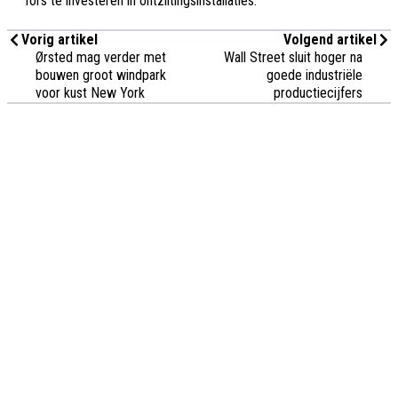
fors te investeren in ontziltingsinstallaties.
Vorig artikel
Volgend artikel
Ørsted mag verder met
Wall Street sluit hoger na
bouwen groot windpark
goede industriële
voor kust New York
productiecijfers