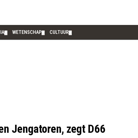
IA
WETENSCHAP
CULTUUR
▼
▼
▼
een Jengatoren, zegt D66