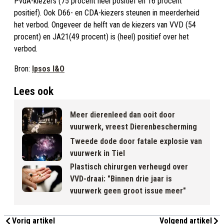
PvdA-kiezers (75 procent heel positief en 16 procent
positief). Ook D66- en CDA-kiezers steunen in meerderheid
het verbod. Ongeveer de helft van de kiezers van VVD (54
procent) en JA21(49 procent) is (heel) positief over het
verbod.
Bron:
Ipsos I&O
Lees ook
Meer dierenleed dan ooit door
vuurwerk, vreest Dierenbescherming
Tweede dode door fatale explosie van
vuurwerk in Tiel
Plastisch chirurgen verheugd over
VVD-draai: "Binnen drie jaar is
vuurwerk geen groot issue meer"
Vorig artikel
Volgend artikel