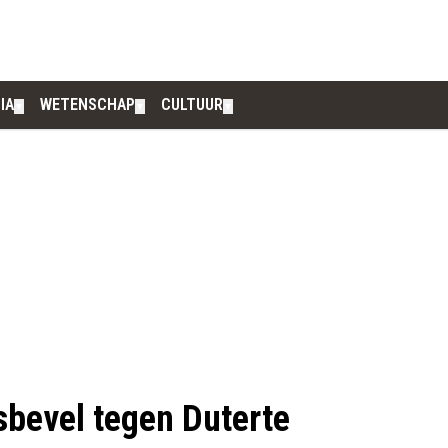
IA
WETENSCHAP
CULTUUR
▼
▼
▼
sbevel tegen Duterte