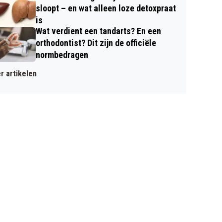
sloopt – en wat alleen loze detoxpraat
is
Wat verdient een tandarts? En een
orthodontist? Dit zijn de officiële
normbedragen
r artikelen