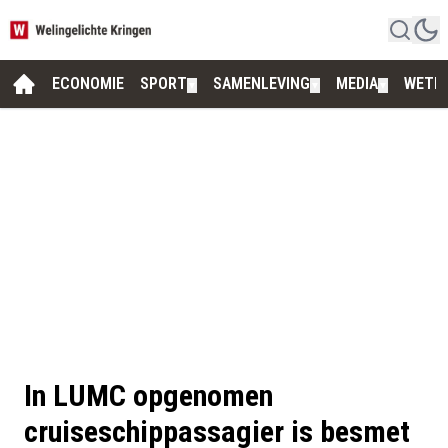
ECONOMIE
SPORT
SAMENLEVING
MEDIA
WETE
▼
▼
▼
In LUMC opgenomen
cruiseschippassagier is besmet