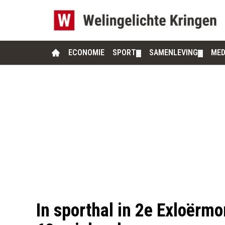
ECONOMIE
SPORT
SAMENLEVING
MED
▼
▼
In sporthal in 2e Exloërm