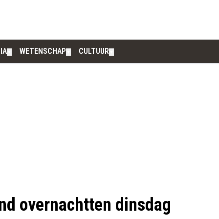
IA
WETENSCHAP
CULTUUR
▼
▼
▼
ond overnachtten dinsdag